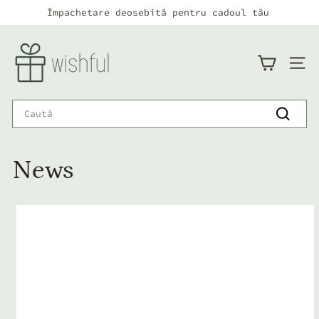
Continuă
Împachetare deosebită pentru cadoul tău
către
Pauză
conținut
w
i
NAVI
s
h
Search
f
Caută
u
News
l