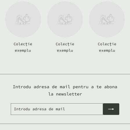
Colecție
Colecție
Colecție
exemplu
exemplu
exemplu
Introdu adresa de mail pentru a te abona
la newsletter
Introdu
Abonează-
adresa
te
de
mail