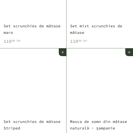
i
i
Set scrunchies de mătase
Set mixt scrunchies de
maro
mătase
1
1
110
110
00 lei
00 lei
1
1
Adaugă în coș
Adaugă în coș
0
0
,
,
0
0
0
0
l
l
e
e
i
i
Set scrunchies de mătase
Masca de somn din mătase
Striped
naturală - șampanie