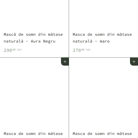
e
e
i
i
Mască de somn din mătase
Masca de somn din mătase
naturală - Aura Negru
naturală - maro
2
2
290
270
00 lei
00 lei
9
7
Adaugă în coș
Adaugă în coș
0
0
,
,
0
0
0
0
l
l
e
e
i
i
Masca de somn din mătase
Masca de somn din mătase