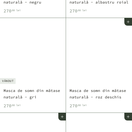
naturală - negru
naturală - albastru roial
2
2
270
270
00 lei
00 lei
7
7
Adaugă în coș
0
0
,
,
0
0
0
0
l
l
e
e
i
i
VÂNDUT
Masca de somn din mătase
Masca de somn din mătase
naturală - gri
naturală - roz deschis
2
2
270
270
00 lei
00 lei
7
7
Adaugă în coș
Adaugă în coș
0
0
,
,