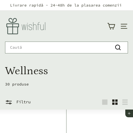
Continuă
Livrare rapidă - 24-48h de la plasarea comenzii
către
Pauză
conținut
w
i
NAVI
s
h
Search
f
Caută
u
Wellness
l
30 produse
Filtru
L
S
Lis
Adaugă în coș