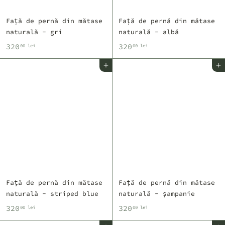
Față de pernă din mătase
Față de pernă din mătase
naturală - gri
naturală - albă
3
3
320
320
00 lei
00 lei
2
2
Adaugă în coș
Adaugă în coș
0
0
,
,
0
0
0
0
l
l
e
e
i
i
Față de pernă din mătase
Față de pernă din mătase
naturală - striped blue
naturală - șampanie
3
3
320
320
00 lei
00 lei
2
2