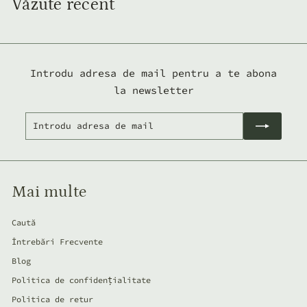
Văzute recent
0
0
l
l
e
e
i
i
Introdu adresa de mail pentru a te abona
la newsletter
Introdu
Abonează-
adresa
te
de
mail
Mai multe
Caută
Întrebări Frecvente
Blog
Politica de confidențialitate
Politica de retur