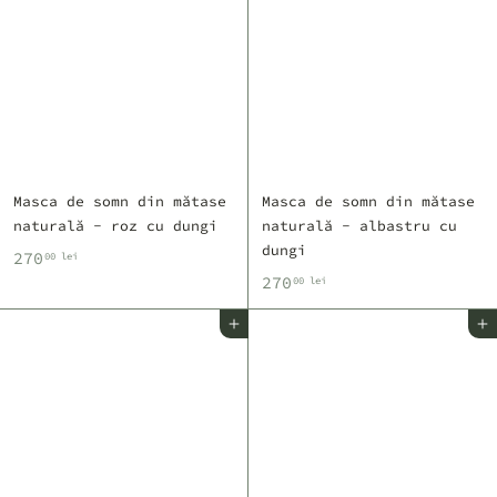
0
0
0
0
l
l
e
e
i
i
Masca de somn din mătase
Masca de somn din mătase
naturală - roz cu dungi
naturală - albastru cu
dungi
2
270
00 lei
2
270
7
00 lei
7
0
Adaugă în coș
Adaugă în coș
0
,
,
0
0
0
0
l
l
e
e
i