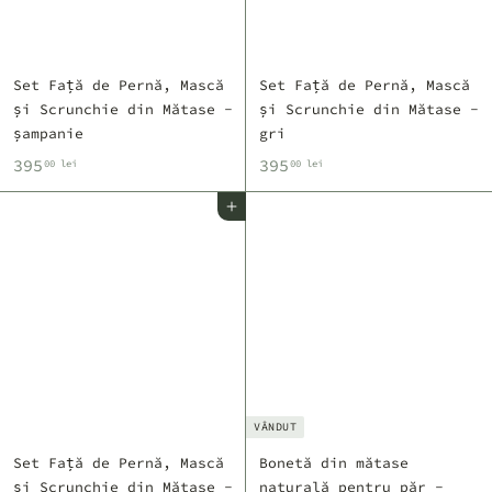
i
Set Față de Pernă, Mască
Set Față de Pernă, Mască
și Scrunchie din Mătase -
și Scrunchie din Mătase -
șampanie
gri
3
3
395
395
00 lei
00 lei
9
9
Adaugă în coș
5
5
,
,
0
0
0
0
l
l
e
e
i
i
VÂNDUT
Set Față de Pernă, Mască
Bonetă din mătase
și Scrunchie din Mătase -
naturală pentru păr -