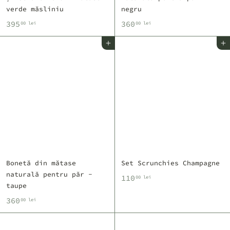
verde măsliniu
negru
3
3
395
360
00 lei
00 lei
9
6
Adaugă în coș
Adaugă în coș
5
0
,
,
0
0
0
0
l
l
e
e
i
i
Bonetă din mătase
Set Scrunchies Champagne
naturală pentru păr -
1
110
00 lei
taupe
1
3
360
00 lei
0
6
,
0
0