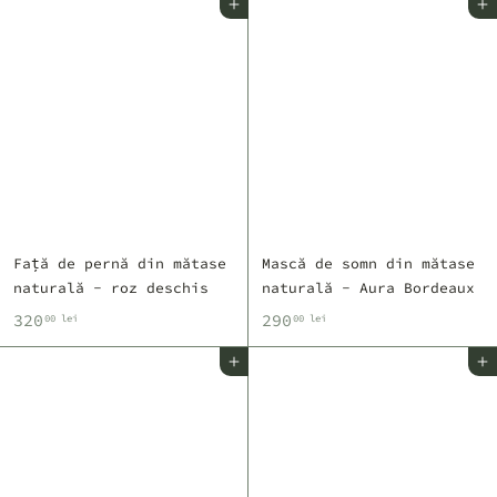
Adaugă în coș
Adaugă în coș
0
0
,
,
0
0
0
0
l
l
e
e
i
i
Față de pernă din mătase
Mască de somn din mătase
naturală - roz deschis
naturală - Aura Bordeaux
3
2
320
290
00 lei
00 lei
2
9
Adaugă în coș
Adaugă în coș
0
0
,
,
0
0
0
0
l
l