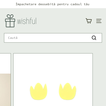
Continuă
Împachetare deosebită pentru cadoul tău
către
Pauză
conținut
w
i
NAVI
s
h
Search
f
Caută
u
l