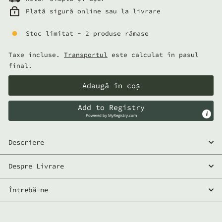
Plată sigură online sau la livrare
Stoc limitat - 2 produse rămase
Taxe incluse.
Transportul
este calculat în pasul
final.
Adaugă în coș
Add to Registry
Powered by
MyRegistry.com
Descriere
Despre Livrare
Întrebă-ne