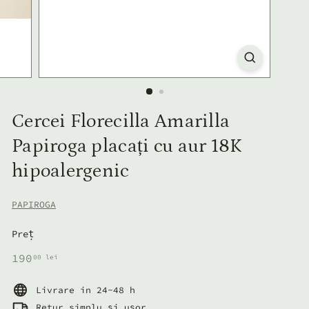
Cercei Florecilla Amarilla
Papiroga placați cu aur 18K
hipoalergenic
PAPIROGA
Preț
Preț
190,00
190
00 lei
normal
lei
Livrare in 24-48 h
Retur simplu și ușor