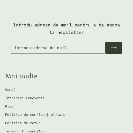
0
0
l
e
Introdu adresa de mail pentru a te abona
i
la newsletter
Introdu
Abonează-
adresa
te
de
mail
Mai multe
Caută
Întrebări Frecvente
Blog
Politica de confidențialitate
Politica de retur
Termeni și condiții