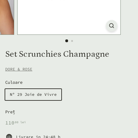
Set Scrunchies Champagne
DORE & ROSE
Culoare
Nº 29 Joie de Vivre
Preț
Preț
110,00
110
00 lei
normal
lei
Livrare in 24-48 h