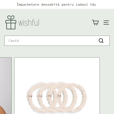
Continuă
Împachetare deosebită pentru cadoul tău
către
Pauză
conținut
w
i
NAVI
s
h
Search
f
Caută
u
l