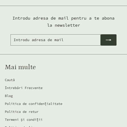
0
l
e
Introdu adresa de mail pentru a te abona
i
la newsletter
Introdu
Abonează-
adresa
te
de
mail
Mai multe
Caută
Întrebări Frecvente
Blog
Politica de confidențialitate
Politica de retur
Termeni și condiții