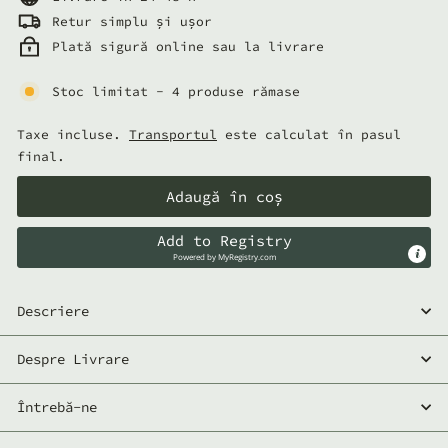
Retur simplu și ușor
Plată sigură online sau la livrare
Stoc limitat - 4 produse rămase
Taxe incluse.
Transportul
este calculat în pasul
final.
Adaugă în coș
Add to Registry
Powered by
MyRegistry.com
Descriere
Despre Livrare
Întrebă-ne