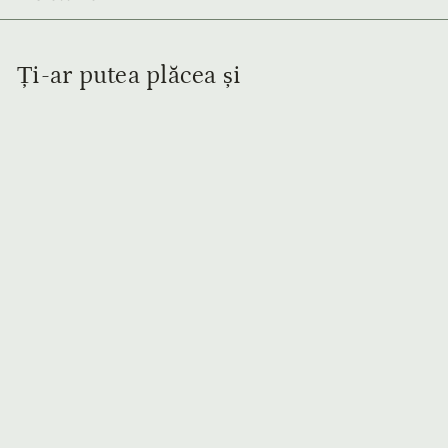
Ți-ar putea plăcea și
Adaugă în coș
Geantă Pantone de
Umar din Piele