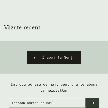
Vegană Lila
9
910
00 lei
1
0
,
Văzute recent
0
0
l
e
i
Înapoi la Genți
Introdu adresa de mail pentru a te abona
la newsletter
Introdu
Abonează-
adresa
te