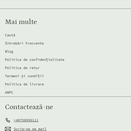
de
mail
Mai multe
Caută
Întrebări Frecvente
Blog
Politica de confidențialitate
Politica de retur
Termeni și condiții
Politica de livrare
ANPC
Contactează-ne
+40758956111
Scrie-ne pe mail