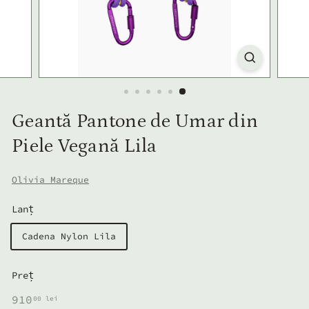
Geantă Pantone de Umar din
Piele Vegană Lila
Olivia Mareque
Lanț
Cadena Nylon Lila
Preț
Preț
910,00
910
00 lei