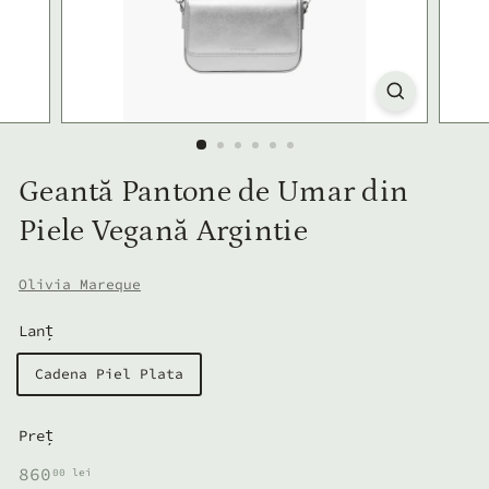
Geantă Pantone de Umar din
Piele Vegană Argintie
Olivia Mareque
Lanț
Cadena Piel Plata
Preț
Preț
860,00
860
00 lei