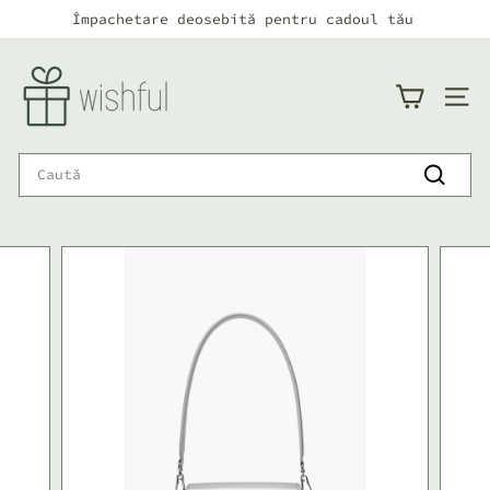
Continuă
Împachetare deosebită pentru cadoul tău
către
Pauză
conținut
w
i
NAVI
s
h
Search
f
Caută
u
l