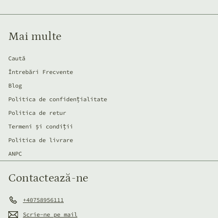
de
mail
Mai multe
Caută
Întrebări Frecvente
Blog
Politica de confidențialitate
Politica de retur
Termeni și condiții
Politica de livrare
ANPC
Contactează-ne
+40758956111
Scrie-ne pe mail