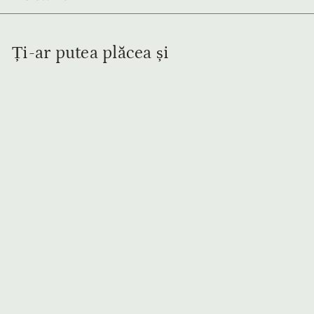
Ți-ar putea plăcea și
Adaugă în coș
Geantă Pantone de
Umar din Piele