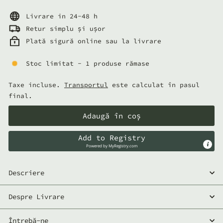
normal
lei
Livrare in 24-48 h
Retur simplu și ușor
Plată sigură online sau la livrare
Stoc limitat - 1 produse rămase
Taxe incluse.
Transportul
este calculat în pasul
final.
Adaugă în coș
Add to Registry
Powered by
MyRegistry.com
Descriere
Despre Livrare
Întrebă-ne