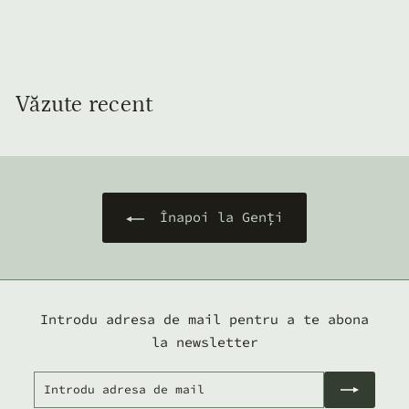
Vegană Argintie
8
860
00 lei
6
0
,
Văzute recent
0
0
l
e
i
Înapoi la Genți
Introdu adresa de mail pentru a te abona
la newsletter
Introdu
Abonează-
adresa
te