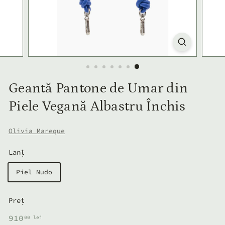
Geantă Pantone de Umar din
Piele Vegană Albastru Închis
Olivia Mareque
Lanț
Piel Nudo
Preț
Preț
910,00
910
00 lei