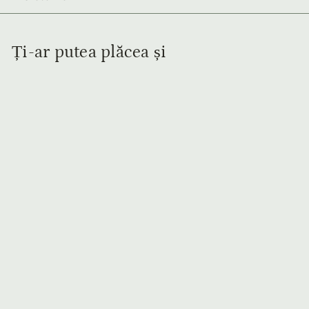
Ți-ar putea plăcea și
Adaugă în coș
Geantă Pantone de
Umar din Piele