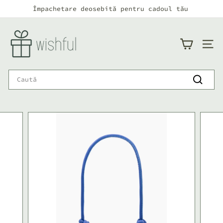
Continuă
Împachetare deosebită pentru cadoul tău
către
Pauză
conținut
w
i
NAVI
s
h
Search
f
Caută
u
l