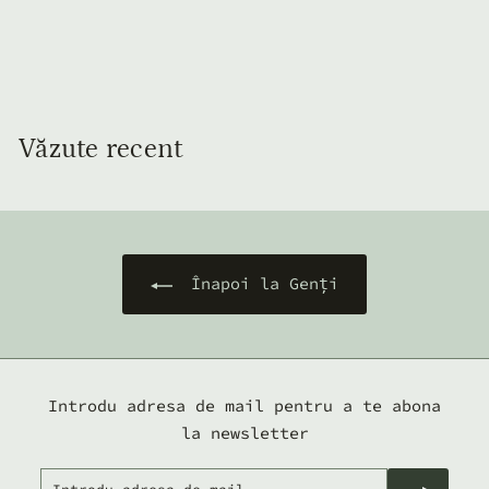
Vegană Albastru
Închis
9
910
00 lei
1
0
,
Văzute recent
0
0
l
e
i
Înapoi la Genți
Introdu adresa de mail pentru a te abona
la newsletter
Introdu
Abonează-