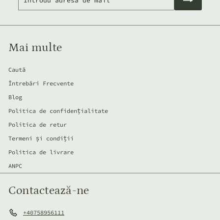
adresa
te
de
mail
Mai multe
Caută
Întrebări Frecvente
Blog
Politica de confidențialitate
Politica de retur
Termeni și condiții
Politica de livrare
ANPC
Contactează-ne
+40758956111