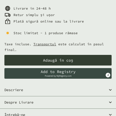
normal
lei
Livrare in 24-48 h
Retur simplu și ușor
Plată sigură online sau la livrare
Stoc limitat - 1 produse rămase
Taxe incluse.
Transportul
este calculat în pasul
final.
Adaugă în coș
Add to Registry
Powered by
MyRegistry.com
Descriere
Despre Livrare
Întrebă-ne