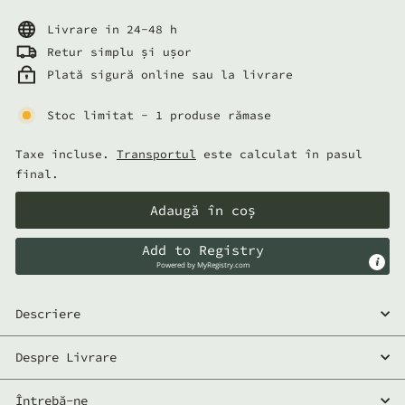
normal
lei
Livrare in 24-48 h
Retur simplu și ușor
Plată sigură online sau la livrare
Stoc limitat - 1 produse rămase
Taxe incluse.
Transportul
este calculat în pasul
final.
Adaugă în coș
Add to Registry
Powered by
MyRegistry.com
Descriere
Despre Livrare
Întrebă-ne