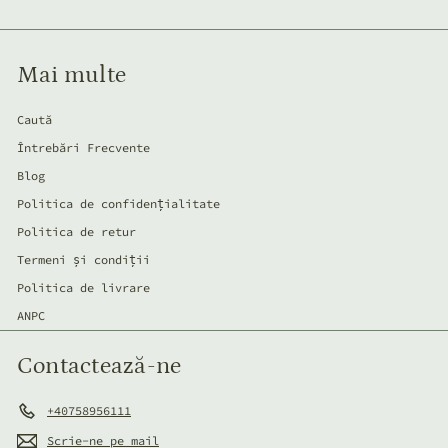
de
mail
Mai multe
Caută
Întrebări Frecvente
Blog
Politica de confidențialitate
Politica de retur
Termeni și condiții
Politica de livrare
ANPC
Contactează-ne
+40758956111
Scrie-ne pe mail