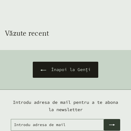
Vegană Verde
9
910
00 lei
1
0
,
Văzute recent
0
0
l
e
i
Înapoi la Genți
Introdu adresa de mail pentru a te abona
la newsletter
Introdu
Abonează-
adresa
te