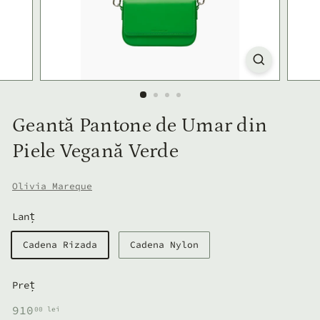
Geantă Pantone de Umar din
Piele Vegană Verde
Olivia Mareque
Lanț
Cadena Rizada
Cadena Nylon
Preț
Preț
910,00
910
00 lei