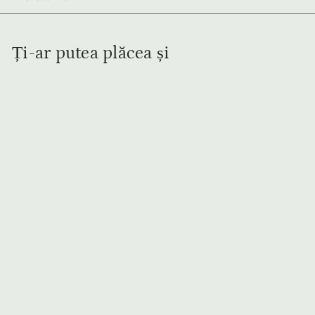
Ți-ar putea plăcea și
Adaugă în coș
Geantă Pantone de
Umar din Piele