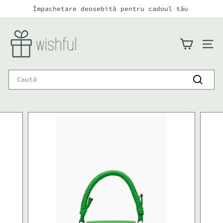
Continuă
Împachetare deosebită pentru cadoul tău
către
Pauză
conținut
w
i
NAVI
s
h
Search
f
Caută
u
l